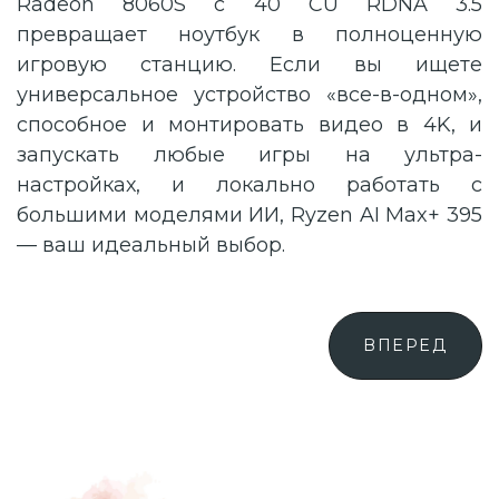
Radeon 8060S с 40 CU RDNA 3.5
превращает ноутбук в полноценную
игровую станцию. Если вы ищете
универсальное устройство «все-в-одном»,
способное и монтировать видео в 4K, и
запускать любые игры на ультра-
настройках, и локально работать с
большими моделями ИИ, Ryzen AI Max+ 395
— ваш идеальный выбор.
СЛЕДУЮЩИЙ:
ВПЕРЕД