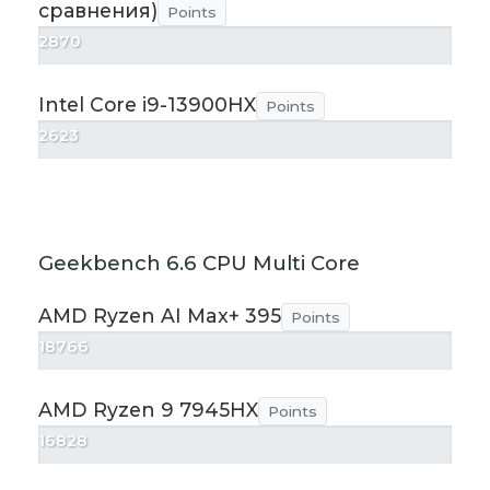
сравнения)
Points
2870
Intel Core i9-13900HX
Points
2623
Geekbench 6.6 CPU Multi Core
AMD Ryzen AI Max+ 395
Points
18766
AMD Ryzen 9 7945HX
Points
16828