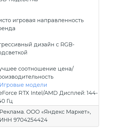
исто игровая направленность
ренда
грессивный дизайн с RGB-
одсветкой
учшее соотношение цена/
роизводительность
Игровые модели
eForce RTX
Intel/AMD
Дисплей: 144-
40 Гц
Реклама. ООО «Яндекс Маркет»,
ИНН 9704254424