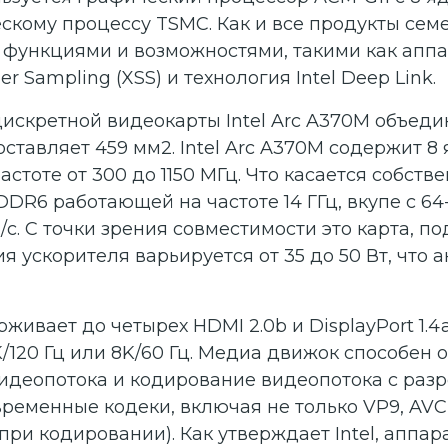
кому процессу TSMC. Как и все продукты семейс
функциями и возможностями, такими как аппа
 Sampling (XSS) и технология Intel Deep Link.
искретной видеокарты Intel Arc A370M объеди
ставляет 459 мм2. Intel Arc A370M содержит 8 я
астоте от 300 до 1150 МГц. Что касается собст
DDR6 работающей на частоте 14 ГГц, вкупе с 6
б/с. С точки зрения совместимости это карта, 
ия ускорителя варьируется от 35 до 50 Вт, что
живает до четырех HDMI 2.0b и DisplayPort 1.4
/120 Гц или 8K/60 Гц. Медиа движок способен 
идеопотока и кодирование видеопотока с разр
ременные кодеки, включая не только VP9, AVC 
при кодировании). Как утверждает Intel, аппа