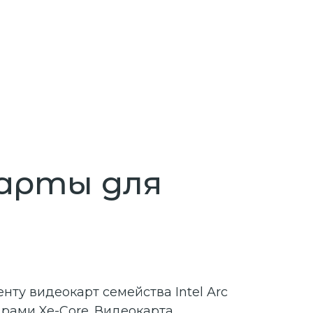
карты для
нту видеокарт семейства Intel Arc
драми Xe-Core. Видеокарта