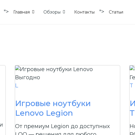
">
">
Главная
Обзоры
Контакты
Статьи
Выгодно
Г
L
T
Игровые ноутбуки
И
Lenovo Legion
и
От премиум Legion до доступных
Н
LOQ — решения для любого
R