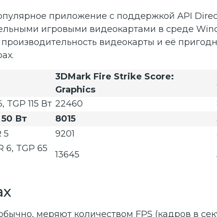
 популярное приложение с поддержкой API Direc
льными игровыми видеокартами в среде Window
производительность видеокарты и её пригодн
рах.
3DMark Fire Strike Score:
Graphics
 TGP 115 Вт
22460
 50 Вт
8015
 5
9201
 6, TGP 65
13645
ах
обычно, меряют количеством FPS (кадров в се