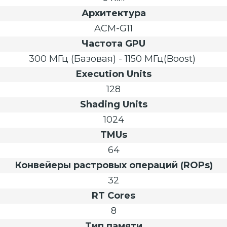
Архитектура
ACM-G11
Частота GPU
300 МГц (Базовая) - 1150 МГц(Boost)
Execution Units
128
Shading Units
1024
TMUs
64
Конвейеры растровых операций (ROPs)
32
RT Cores
8
Тип памяти