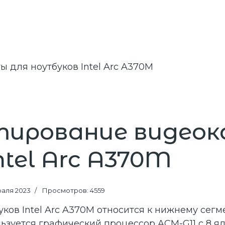
тирование видео
tel Arc A370M
раля 2023
Просмотров: 4559
ков Intel Arc A370M относится к нижнему сегме
льзуется графический процессор ACM-G11 с 8 я