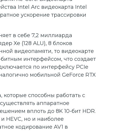
тва Intel Arc видеокарта Intel
ратное ускорение трассировки
няет в себе 7,2 миллиарда
дер Xe (128 ALU), 8 блоков
венной видеопамяти, то видеокарте
4-битным интерфейсом, что создает
подключается по интерфейсу PCIe
 аналогично мобильной GeForce RTX
a, которые способны работать с
осуществлять аппаратное
ешением вплоть до 8K 10-бит HDR.
и HEVC, но и наиболее
ратное кодирование AV1 в