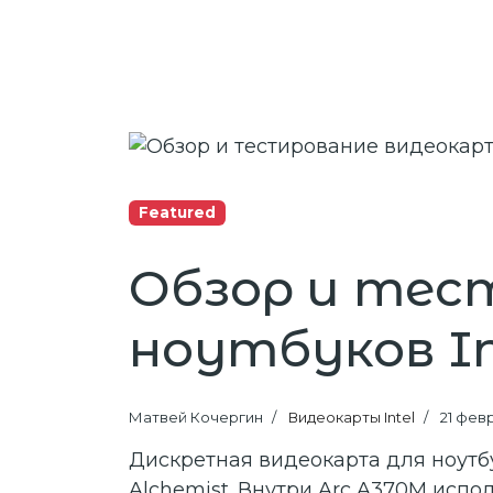
Featured
Обзор и тес
ноутбуков In
Матвей Кочергин
Видеокарты Intel
21 фев
Дискретная видеокарта для ноутбу
Alchemist. Внутри Arc A370M испо