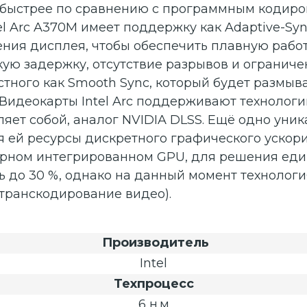
з быстрее по сравнению с программным кодиро
l Arc A370M имеет поддержку как Adaptive-Sync 
ния дисплея, чтобы обеспечить плавную работу
ую задержку, отсутствие разрывов и ограничен
стного как Smooth Sync, который будет размыв
Видеокарты Intel Arc поддерживают технолог
ляет собой, аналог NVIDIA DLSS. Ещё одно уни
я ей ресурсы дискретного графического ускор
рном интегрированном GPU, для решения еди
ь до 30 %, однако на данный момент технолог
 транскодирование видео).
Производитель
Intel
Техпроцесс
6 н.м