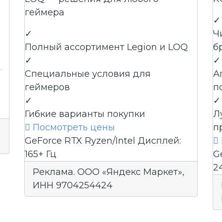
геймера
✓
✓
Ч
Полный ассортимент Legion и LOQ
б
✓
✓
r
Специальные условия для
А
геймеров
п
✓
✓
Гибкие варианты покупки
Л

Посмотреть цены
п
GeForce RTX
Ryzen/Intel
Дисплей:

165+ Гц
G
2
Реклама. ООО «Яндекс Маркет»,
ИНН 9704254424