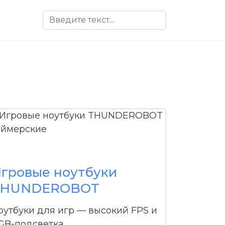
Поиск
еймерские
гровые ноутбуки
THUNDEROBOT
оутбуки для игр — высокий FPS и
GB-подсветка