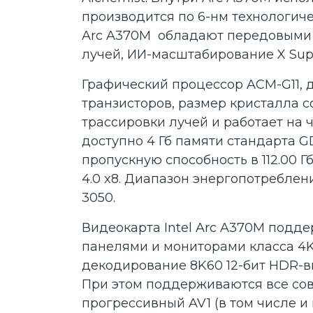
производится по 6-нм технологичес
Arc A370M обладают передовыми 
лучей, ИИ-масштабирование X Super
Графический процессор ACM-G11, д
транзисторов, размер кристалла со
трассировки лучей и работает на ч
доступно 4 Гб памяти стандарта G
пропускную способность в 112.00 Г
4.0 x8. Диапазон энергопотреблен
3050.
Видеокарта Intel Arc A370M поддер
панелями и мониторами класса 4K
декодирование 8K60 12-бит HDR-в
При этом поддерживаются все сов
прогрессивный AV1 (в том числе и 